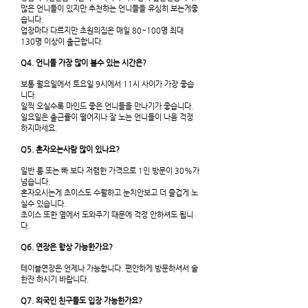
많은 언니들이 있지만 추천하는 언니들을 유심히 보는게좋
습니다.
업장마다 다르지만 초원의집은 매일 80~100명 최대
130명 이상이 출근합니다.
Q4. 언니들 가장 많이 볼수 있는 시간은?
보통 월요일에서 토요일 9시에서 11시 사이가 가장 좋습
니다.
일찍 오실수록 마인드 좋은 언니들을 만나기가 좋습니다.
일요일은 출근률이 떨어지나 잘 노는 언니들이 나옴 걱정
하지마세요.
Q5. 혼자오는사람 많이 있나요?
일반 룸 또는 빠 보다 저렴한 가격으로 1인 방문이 30%가
넘습니다.
혼자오시는게 초이스도 수월하고 눈치안보고 더 즐겁게 노
실수 있습니다.
초이스 또한 옆에서 도와주기 때문에 걱정 안하셔도 됩니
다.
Q6. 연장은 항상 가능한가요?
테이블연장은 언제나 가능합니다. 편안하게 방문하셔서 술
한잔 하시기 바랍니다.
Q7. 외국인 친구들도 입장 가능한가요?