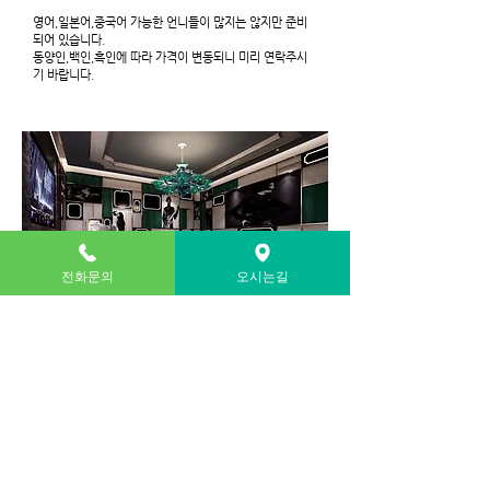
영어,일본어,중국어 가능한 언니들이 많지는 않지만 준비
되어 있습니다.
동양인,백인,흑인에 따라 가격이 변동되니 미리 연락주시
기 바랍니다.
전화문의
오시는길
SALON RYSE SPACE​
최고급
강남룸
싸롱
초원의집은 가라오케의 중심이자 1등
업소가 되어, 강남권 밤부엉이들에게 반향을 일으킬 가라
오케의 랜드마크가 되고자 합니다.
모던 가라오케 시스템
최신 음향시설 및 블루투스대여